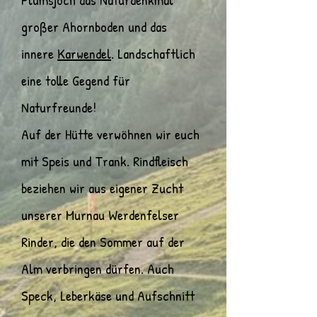
großer Ahornboden und das
innere
Karwendel
. Landschaftlich
eine tolle Gegend für
Naturfreunde!
Auf der Hütte verwöhnen wir euch
mit Speis und Trank. Rindfleisch
beziehen wir aus eigener Zucht
unserer Murnau Werdenfelser
Rinder, die den Sommer auf der
Alm verbringen dürfen. Auch
Speck, Leberkäse und Aufschnitt