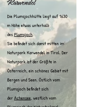
Karwendel
Die Plumsjochhütte liegt auf 1630
m Höhe etwas unterhalb
des
Plumsjoch
.
Sie befindet sich damit mitten im
Naturpark Karwendel in Tirol. Der
Naturpark ist der Größte in
Österreich, ein schönes Gebiet mit
Bergen und Seen. Östlich vom
Plumsjoch befindet sich
der
Achensee
, westlich vom
Plumsjoch das Naturdenkmal