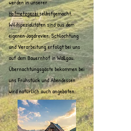
werden in unserer
Hofmetzgerei
selbstgemacht.
Wildspezialitäten sind aus dem
eigenen Jagdrevier. Schlachtung
und Verarbeitung erfolgt bei uns
auf dem Bauernhof in Wallgau.
Übernachtungsgäste bekommen bei
uns Frühstück und Abendessen
wird natürlich auch angeboten.