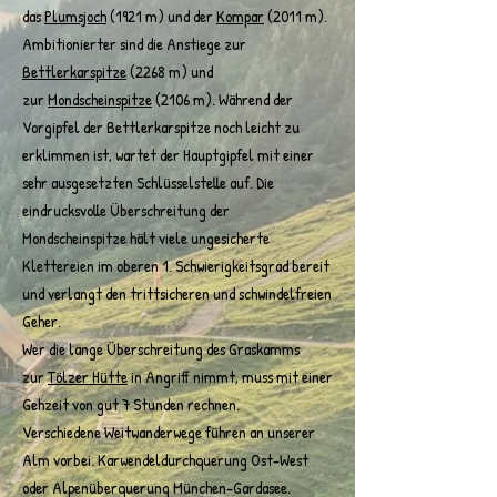
das
Plumsjoch
(1921 m
) und der
Kompar
(2
011 m).
Ambitionierter sind die Anstiege zur
Bettlerkarspitze
(2268 m) und
zur
Mondscheinspitze
(2106 m). Während der
Vorgipfel der Bettlerkarspitze noch leicht zu
erklimmen ist, wartet der Hauptgipfel mit einer
sehr ausgesetzten Schlüsselstelle auf. Die
eindrucksvolle Überschreitung der
Mondscheinspitze hält viele ungesicherte
Klettereien im oberen 1. Schwierigkeitsgrad bereit
und verlangt den trittsicheren und schwindelfreien
Geher.
Wer die lange Überschreitung des Graskamms
zur
Tölzer Hütte
in Angriff nimmt, muss mit einer
Gehzeit von gut 7 Stunden rechnen.
Verschiedene Weitwanderwege führen an unserer
Alm vorbei. Karwendeldurchquerung Ost-West
oder Alpenüberquerung München-Gardasee.