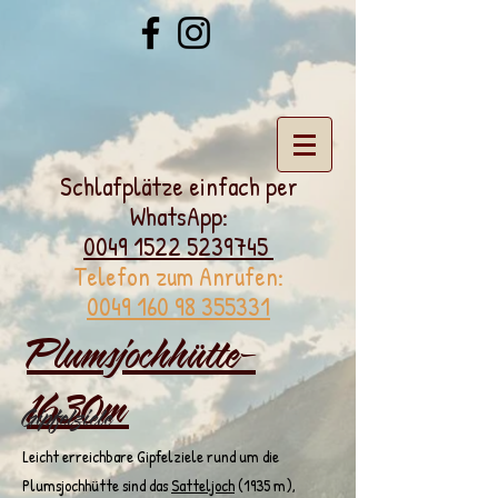
Schlafplätze einfach per
WhatsApp:
0049 1522 5239745
Telefon zum Anrufen:
0049 160 98 355331
Plumsjochhütte-
1630m
Gipfelziele
Leicht erreichbare Gipfelziele rund um die
Plumsjochhütte sind das
Satte
ljoch
(1935 m),